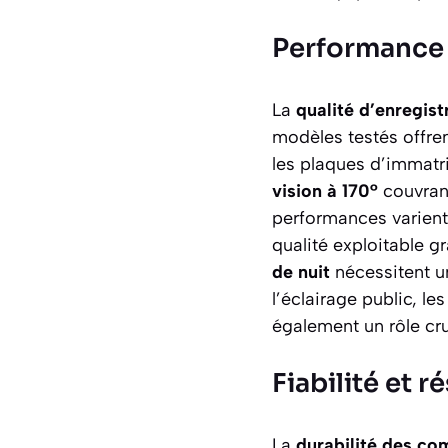
Performance 
La
qualité d’enregis
modèles testés offren
les plaques d’immatri
vision à 170°
couvrant
performances varient
qualité exploitable g
de nuit
nécessitent u
l’éclairage public, l
également un rôle cru
Fiabilité et r
La
durabilité des c