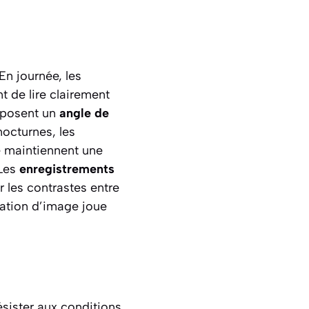
n journée, les
t de lire clairement
roposent un
angle de
nocturnes, les
 maintiennent une
 Les
enregistrements
les contrastes entre
isation d’image joue
sister aux conditions