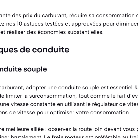
ante des prix du carburant, réduire sa consommation 
rez nos 10 astuces testées et approuvées pour diminuer
t réaliser des économies substantielles.
ques de conduite
nduite souple
arburant, adopter une conduite souple est essentiel.
U
e limiter la surconsommation, tout comme le fait d’év
ne vitesse constante en utilisant le régulateur de vite
tions de vitesse pour optimiser votre consommation.
re meilleure alliée : observez la route loin devant vous
einer brutalement.
Le frein moteur
est préférable au frei