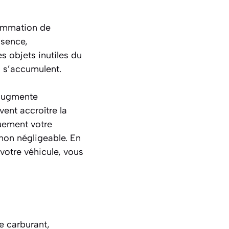
sommation de
ssence,
s objets inutiles du
i s’accumulent.
e augmente
vent accroître la
uement votre
non négligeable. En
votre véhicule, vous
e carburant,