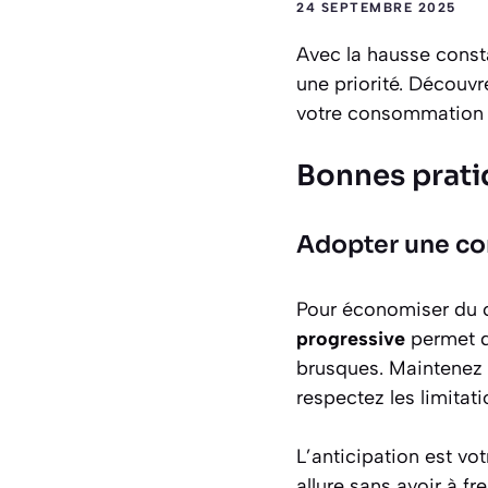
24 SEPTEMBRE 2025
Avec la hausse const
une priorité. Découv
votre consommation e
Bonnes prati
Adopter une co
Pour économiser du c
progressive
permet d
brusques. Maintenez u
respectez les limita
L’anticipation est vot
allure sans avoir à fr