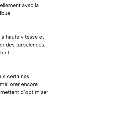
iellement avec la
ribue
 à haute vitesse et
éer des turbulences.
tent
ais certaines
améliorer encore
rmettent d’optimiser