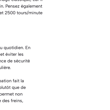
ein. Pensez également
et 2500 tours/minute
u quotidien. En
t éviter les
nce de sécurité
lière.
ation fait la
plutôt que de
 permet non
 des freins,