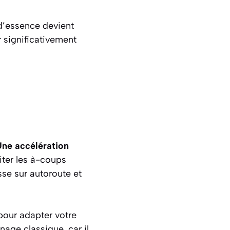
d’essence devient
 significativement
ne accélération
iter les à-coups
sse sur autoroute et
 pour adapter votre
nage classique, car il