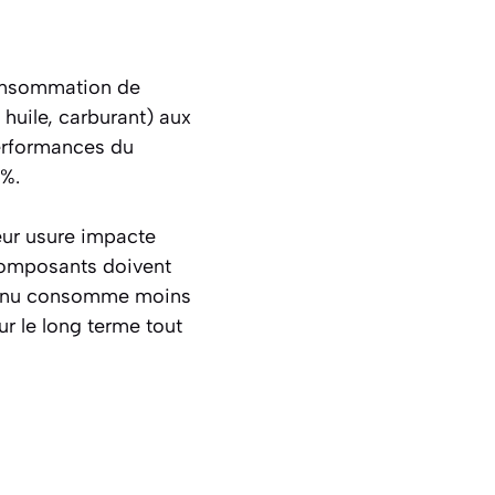
 consommation de
 huile, carburant) aux
performances du
0%.
leur usure impacte
 composants doivent
etenu consomme moins
r le long terme tout