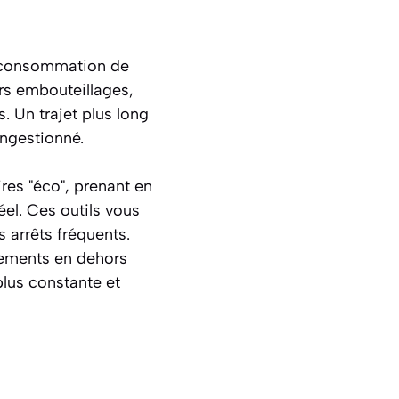
re consommation de
urs embouteillages,
. Un trajet plus long
ngestionné.
res "éco", prenant en
éel. Ces outils vous
s arrêts fréquents.
acements en dehors
plus constante et