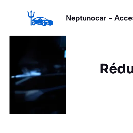
Aller
au
Neptunocar - Access
contenu
Rédu