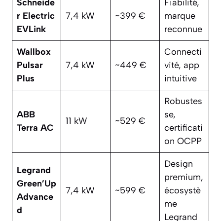
Schneide
Fiabilité,
r Electric
7,4 kW
~399 €
marque
EVLink
reconnue
Wallbox
Connecti
Pulsar
7,4 kW
~449 €
vité, app
Plus
intuitive
Robustes
ABB
se,
11 kW
~529 €
Terra AC
certificati
on OCPP
Design
Legrand
premium,
Green’Up
7,4 kW
~599 €
écosystè
Advance
me
d
Legrand